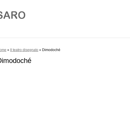
ome
»
Il teatro disegnato
» Dimodoché
Dimodoché